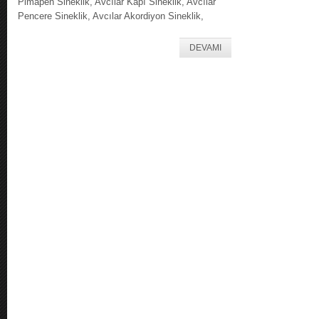
Pimapen Sineklik, Avcılar Kapı Sineklik, Avcılar
Pencere Sineklik, Avcılar Akordiyon Sineklik,
DEVAMI