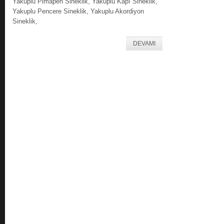
Yakuplu Pimapen Sineklik, Yakuplu Kapı Sineklik,
Yakuplu Pencere Sineklik, Yakuplu Akordiyon
Sineklik,
DEVAMI