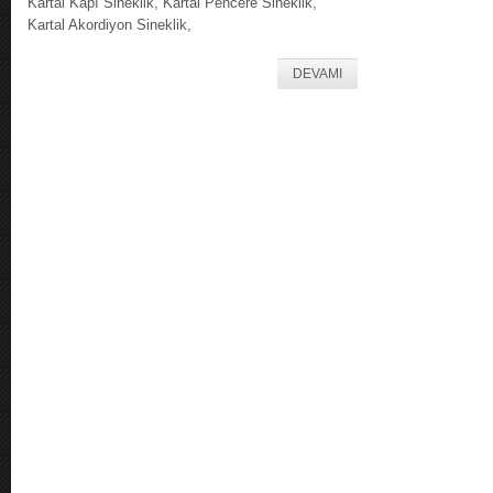
Kartal Kapı Sineklik, Kartal Pencere Sineklik,
Kartal Akordiyon Sineklik,
DEVAMI