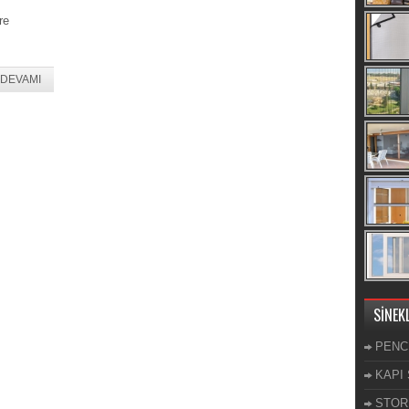
,
re
DEVAMI
SİNEK
PENC
KAPI 
STOR