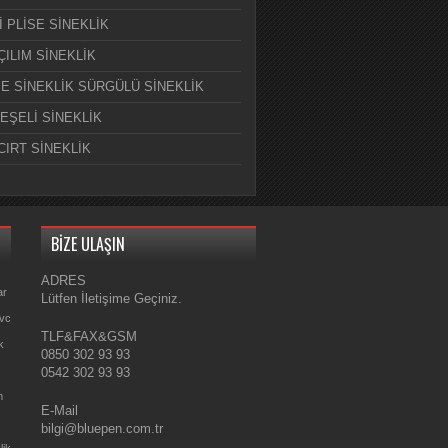
İ PLİSE SİNEKLİK
ÇILIM SİNEKLİK
E SİNEKLİK SÜRGÜLÜ SİNEKLİK
EŞELİ SİNEKLİK
CIRT SİNEKLİK
BİZE ULAŞIN
ADRES
ar
Lütfen İletişime Geçiniz.
Pvc
TLF&FAX&GSM
k
0850 302 93 93
0542 302 93 93
m
E-Mail
bilgi@bluepen.com.tr