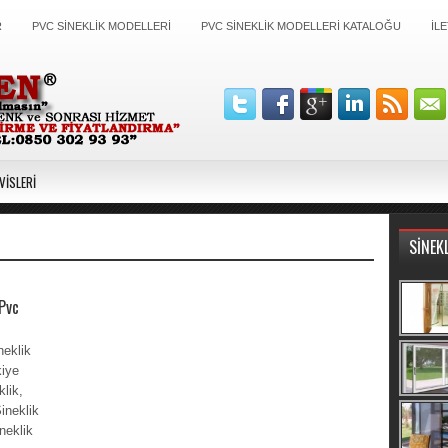
R
PVC SİNEKLİK MODELLERİ
PVC SİNEKLİK MODELLERİ KATALOĞU
İLE
VİSLERİ
SİNEK
Pvc
neklik
kiye
lik,
ineklik
neklik