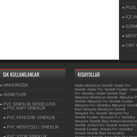
PİLEL
İÇE A
SÜRM
MENT
CIRT 
SIK KULLANILANLAR
KISAYOLLAR
HAKKIMIZDA
Adalar Alüminyum Sineklik
Adalar Pvc
Sineklik
Adalar Pvc Sineklik Fiyatları
Adal
Pvc Sineklikçi
Adalar Sineklik Bayii
HİZMETLER
Alibeyköy Alüminyum Sineklik
Alibeyköy 
Sineklik
Alibeyköy Pvc Sineklik Fiyatları
PVC SİNEKLİK MODELLERİ
Alibeyköy Pvc Sineklikçi
Alibeyköy Sinekli
PVC KAPI SİNEKLİK
Bayii
Altınşehir Alüminyum Sineklik
Altınşehir Pvc Sineklik
Altınşehir Pvc
PVC PENCERE SİNEKLİK
Sineklik Fiyatları
Altınşehir Pvc Sineklikçi
Altınşehir Sineklik Bayii
Ambarlı Alüminyu
Sineklik
Ambarlı Pvc Sineklik
Ambarlı Pvc
PVC MENTEŞELİ SİNEKLİK
Sineklik Fiyatları
Ambarlı Pvc Sineklikçi
Ambarlı Sineklik Bayii
Arnavutköy
PVC STOR SİNEKLİK