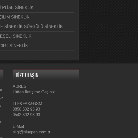
İ PLİSE SİNEKLİK
ÇILIM SİNEKLİK
E SİNEKLİK SÜRGÜLÜ SİNEKLİK
EŞELİ SİNEKLİK
CIRT SİNEKLİK
BİZE ULAŞIN
ADRES
ar
Lütfen İletişime Geçiniz.
Pvc
TLF&FAX&GSM
k
0850 302 93 93
0542 302 93 93
m
E-Mail
bilgi@bluepen.com.tr