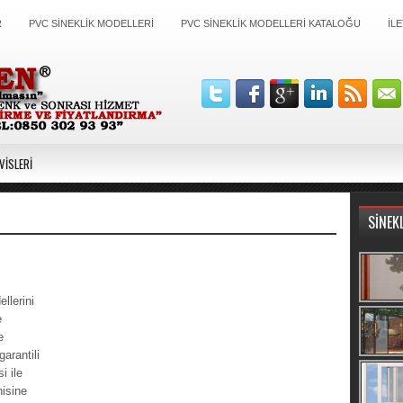
R
PVC SİNEKLİK MODELLERİ
PVC SİNEKLİK MODELLERİ KATALOĞU
İLE
VİSLERİ
SİNEK
llerini
e
e
garantili
i ile
nisine