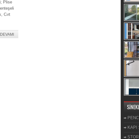
; Plise
enteşeli
k, Cırt
DEVAMI
SİNEK
PENC
KAPI 
STOR