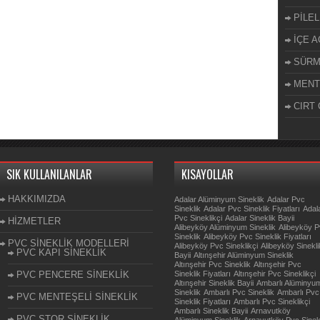
PİLEL
İÇE A
SÜRM
MENT
CIRT 
SIK KULLANILANLAR
KISAYOLLAR
HAKKIMIZDA
Adalar Alüminyum Sineklik
Adalar Pvc
Sineklik
Adalar Pvc Sineklik Fiyatları
Adal
Pvc Sineklikçi
Adalar Sineklik Bayii
HİZMETLER
Alibeyköy Alüminyum Sineklik
Alibeyköy 
Sineklik
Alibeyköy Pvc Sineklik Fiyatları
PVC SİNEKLİK MODELLERİ
Alibeyköy Pvc Sineklikçi
Alibeyköy Sinekli
PVC KAPI SİNEKLİK
Bayii
Altınşehir Alüminyum Sineklik
Altınşehir Pvc Sineklik
Altınşehir Pvc
PVC PENCERE SİNEKLİK
Sineklik Fiyatları
Altınşehir Pvc Sineklikçi
Altınşehir Sineklik Bayii
Ambarlı Alüminyu
Sineklik
Ambarlı Pvc Sineklik
Ambarlı Pvc
PVC MENTEŞELİ SİNEKLİK
Sineklik Fiyatları
Ambarlı Pvc Sineklikçi
Ambarlı Sineklik Bayii
Arnavutköy
PVC STOR SİNEKLİK